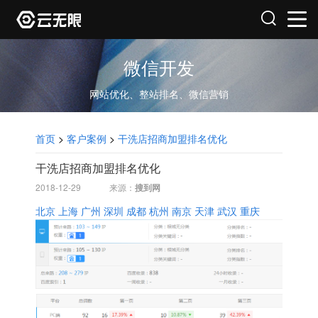
微信开发
网站优化、整站排名、微信营销
首页
>
客户案例
>
干洗店招商加盟排名优化
干洗店招商加盟排名优化
2018-12-29
来源：
搜到网
北京
上海
广州
深圳
成都
杭州
南京
天津
武汉
重庆