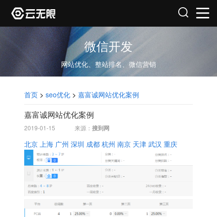
微信开发
网站优化、整站排名、微信营销
首页
>
seo优化
>
嘉富诚网站优化案例
嘉富诚网站优化案例
2019-01-15
来源：
搜到网
北京
上海
广州
深圳
成都
杭州
南京
天津
武汉
重庆