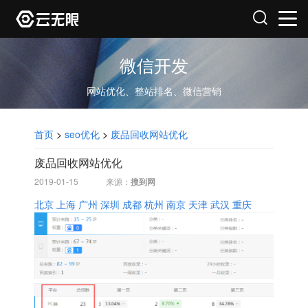
微信开发
网站优化、整站排名、微信营销
首页
>
seo优化
>
废品回收网站优化
废品回收网站优化
2019-01-15
来源：
搜到网
北京
上海
广州
深圳
成都
杭州
南京
天津
武汉
重庆