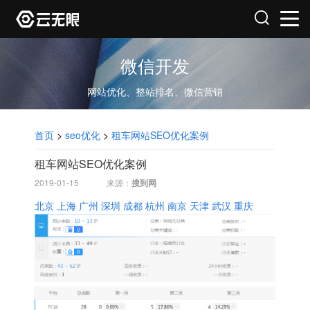
微信开发
网站优化、整站排名、微信营销
首页
>
seo优化
>
租车网站SEO优化案例
租车网站SEO优化案例
2019-01-15
来源：
搜到网
北京
上海
广州
深圳
成都
杭州
南京
天津
武汉
重庆