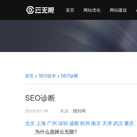
首页
网站优化
网站建设
首页
>
SEO技术
>
SEO诊断
SEO诊断
2019-01-19
来源：
搜到网
北京
上海
广州
深圳
成都
杭州
南京
天津
武汉
重庆
为什么选择云无限?