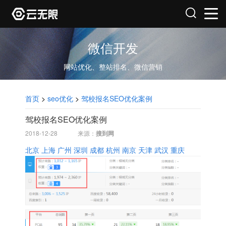
微信开发
网站优化、整站排名、微信营销
首页
>
seo优化
>
驾校报名SEO优化案例
驾校报名SEO优化案例
2018-12-28
来源：
搜到网
北京
上海
广州
深圳
成都
杭州
南京
天津
武汉
重庆